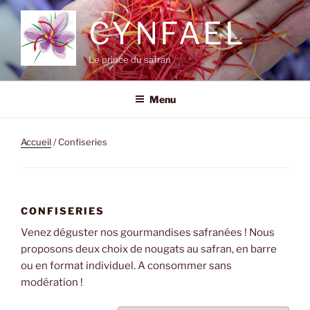
Aller
CYNFAEL
au
contenu
principal
Le prince du safran
Menu
Accueil
/ Confiseries
CONFISERIES
Venez déguster nos gourmandises safranées ! Nous
proposons deux choix de nougats au safran, en barre
ou en format individuel. A consommer sans
modération !