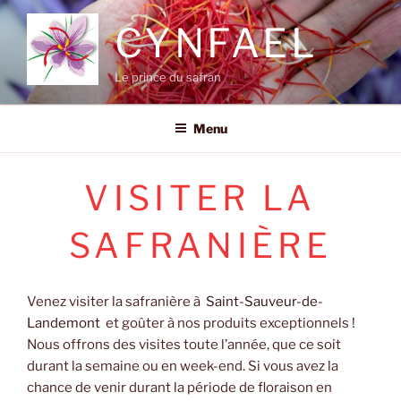
Aller
CYNFAEL
au
contenu
principal
Le prince du safran
Menu
VISITER LA
SAFRANIÈRE
Venez visiter la safranière à
Saint-Sauveur-de-
Landemont
et goûter à nos produits exceptionnels !
Nous offrons des visites toute l’année, que ce soit
durant la semaine ou en week-end. Si vous avez la
chance de venir durant la période de floraison en