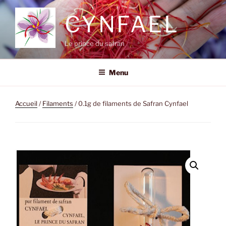
Aller
CYNFAEL
au
contenu
principal
Le prince du safran
Menu
Accueil
/
Filaments
/ 0.1g de filaments de Safran Cynfael