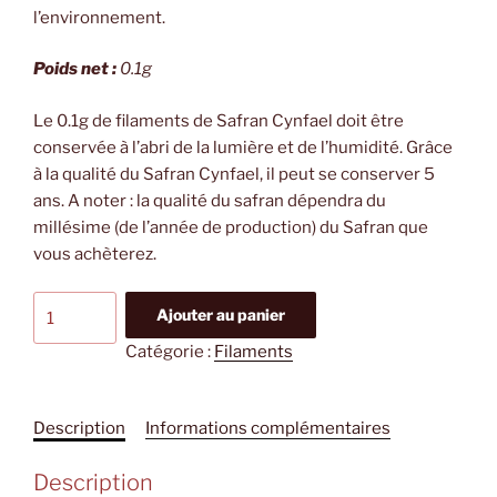
l’environnement.
Poids net :
0.1g
Le 0.1g de filaments de Safran Cynfael doit être
conservée à l’abri de la lumière et de l’humidité. Grâce
à la qualité du Safran Cynfael, il peut se conserver 5
ans. A noter : la qualité du safran dépendra du
millésime (de l’année de production) du Safran que
vous achèterez.
quantité
Ajouter au panier
de
Catégorie :
Filaments
0.1g
de
filaments
Description
Informations complémentaires
de
Safran
Description
Cynfael