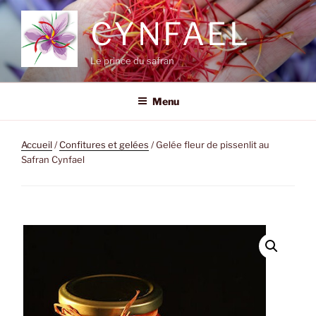
Aller
CYNFAEL
au
contenu
principal
Le prince du safran
Menu
Accueil
/
Confitures et gelées
/ Gelée fleur de pissenlit au
Safran Cynfael