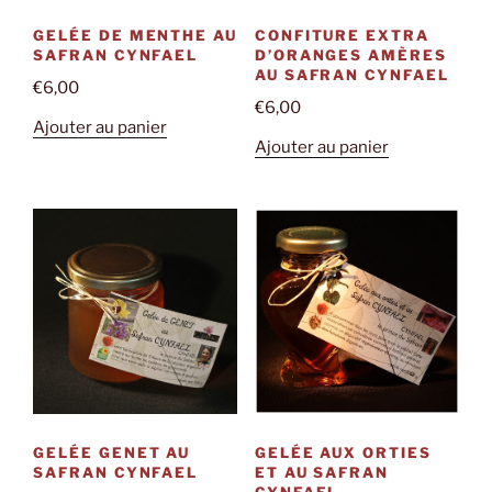
GELÉE DE MENTHE AU
CONFITURE EXTRA
SAFRAN CYNFAEL
D’ORANGES AMÈRES
AU SAFRAN CYNFAEL
€
6,00
€
6,00
Ajouter au panier
Ajouter au panier
GELÉE GENET AU
GELÉE AUX ORTIES
SAFRAN CYNFAEL
ET AU SAFRAN