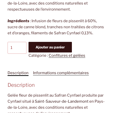
de-la-Loire, avec des conditions naturelles et
respectueuses de l’environnement.
Ingrédients
: Infusion de fleurs de pissenlit à 60%,
sucre de canne blond, tranches non traitées de citrons
et d’oranges, filaments de Safran Cynfael 0,13%.
quantité
Ajouter au panier
de
Catégorie :
Confitures et gelées
Gelée
fleur
de
Description
Informations complémentaires
pissenlit
au
Description
Safran
Cynfael
Gelée fleur de pissenlit au Safran Cynfael produite par
Cynfael situé à
Saint-Sauveur-de-Landemont
en Pays-
de-la-Loire, avec des conditions naturelles et