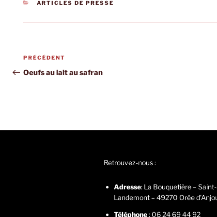
CATÉGORIES
ARTICLES DE PRESSE
Navigation
Article
PRÉCÉDENT
de
précédent
Oeufs au lait au safran
l’article
Retrouvez-nous :
Adresse
: La Bouquetière – Saint
Landemont – 49270 Orée d’Anjo
Téléphone
: 06 24 69 44 92