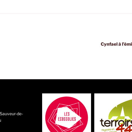
Cynfael à l’ém
-Sauveur-de-
u