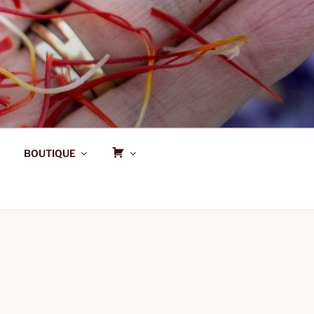
P
BOUTIQUE
A
N
I
E
R