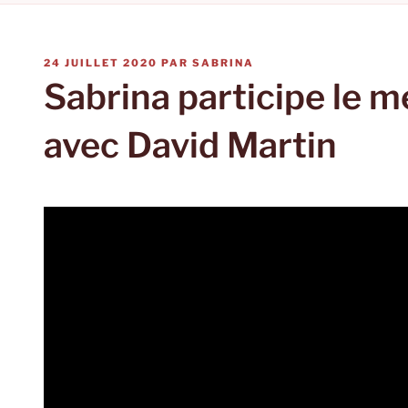
PUBLIÉ
24 JUILLET 2020
PAR
SABRINA
LE
Sabrina participe le 
avec David Martin