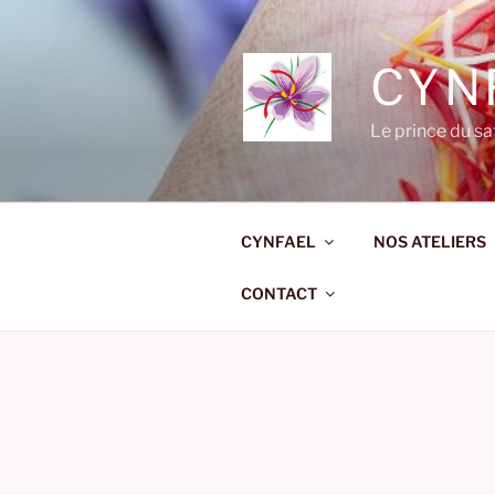
Aller
au
contenu
CYN
principal
Le prince du sa
CYNFAEL
NOS ATELIERS
CONTACT