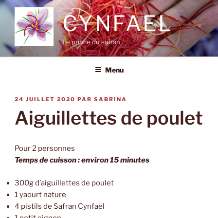
Aller
CYNFAEL
au
contenu
principal
Le prince du safran
Menu
PUBLIÉ
24 JUILLET 2020
PAR
SABRINA
LE
Aiguillettes de poulet
Pour 2 personnes
Temps de cuisson : environ 15 minutes
300g d’aiguillettes de poulet
1 yaourt nature
4 pistils de Safran Cynfaël
1 petit oignon