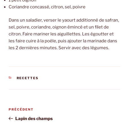
Coriandre concassé, citron, sel, poivre
Dans un saladier, verser le yaourt additionné de safran,
sel, poivre, coriandre, oignon émincé et un filet de
citron. Faire mariner les aiguillettes. Les égoutter et
les faire cuire à la poêle, puis ajouter la marinade dans
les 2 dernières minutes. Servir avec des légumes.
CATÉGORIES
RECETTES
Navigation
Article
PRÉCÉDENT
de
précédent
Lapin des champs
l’article